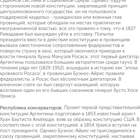
судебной системы и социальной сферы. Однако, будучи
сторонником новой конституции, закрепившей принцип
централизованного государства, он не пользовался
поддержкой каудильо - гражданских или военных глав
провинций, которые обладали на местах практически
неограниченной властью; все это привело к тому, что в 1827
Ривадавия был вынужден уйти в отставку. Попытка
президента ввести в действие конституцию в провинциях
вызвала ожесточенное сопротивление федералистов и
повергла страну в хаос, который окончился приходом к
власти генерала Хуана Мануэля Росаса; этот первый диктатор
Аргентины пользовался большим авторитетом среди гаучо. В
течение ряда лет (1829-1952), вошедших в историю как "эпоха
кровавого Росаса", в провинции Буэнос-Айрес правили
федералисты, а Росас был абсолютным диктатором. В
конечном счете он был свергнут коалицией, которую
возглавил один из его бывших союзников генерал Хусто Хосе
Уркиса.
Проект первой представительной
Республика консерваторов.
конституции Аргентины подготовил в 1853 известный юрист
Хуан Баутиста Альберди, взяв за образец конституцию США. В
соответствии с этой конституцией, в 1854 Уркиса вступил на
пост президента. Однако Буэнос-Айрес не присоединился к
союзу провинций, закрепленному конституцией, настаивая