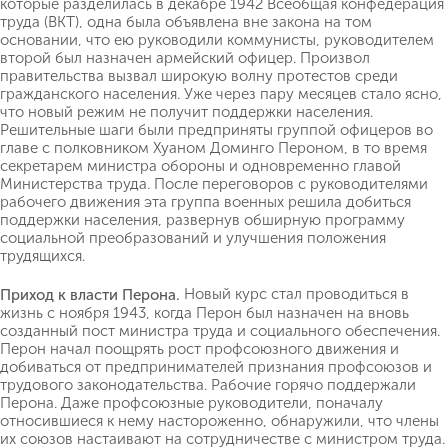
которые разделилась в декабре 1942 Всеобщая конфедерация
труда (ВКТ), одна была объявлена вне закона на том
основании, что ею руководили коммунисты, руководителем
второй был назначен армейский офицер. Произвол
правительства вызвал широкую волну протестов среди
гражданского населения. Уже через пару месяцев стало ясно,
что новый режим не получит поддержки населения.
Решительные шаги были предприняты группой офицеров во
главе с полковником Хуаном Доминго Пероном, в то время
секретарем министра обороны и одновременно главой
Министерства труда. После переговоров с руководителями
рабочего движения эта группа военных решила добиться
поддержки населения, развернув обширную программу
социальной преобразований и улучшения положения
трудящихся.
Новый курс стал проводиться в
Приход к власти Перона.
жизнь с ноября 1943, когда Перон был назначен на вновь
созданный пост министра труда и социального обеспечения.
Перон начал поощрять рост профсоюзного движения и
добиваться от предпринимателей признания профсоюзов и
трудового законодательства. Рабочие горячо поддержали
Перона. Даже профсоюзные руководители, поначалу
относившиеся к нему настороженно, обнаружили, что члены
их союзов настаивают на сотрудничестве с министром труда.