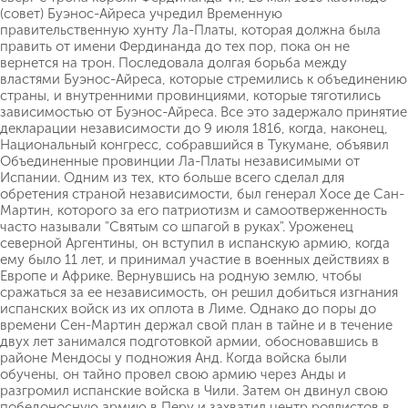
(совет) Буэнос-Айреса учредил Временную
правительственную хунту Ла-Платы, которая должна была
править от имени Фердинанда до тех пор, пока он не
вернется на трон. Последовала долгая борьба между
властями Буэнос-Айреса, которые стремились к объединению
страны, и внутренними провинциями, которые тяготились
зависимостью от Буэнос-Айреса. Все это задержало принятие
декларации независимости до 9 июля 1816, когда, наконец,
Национальный конгресс, собравшийся в Тукумане, объявил
Объединенные провинции Ла-Платы независимыми от
Испании. Одним из тех, кто больше всего сделал для
обретения страной независимости, был генерал Хосе де Сан-
Мартин, которого за его патриотизм и самоотверженность
часто называли "Святым со шпагой в руках". Уроженец
северной Аргентины, он вступил в испанскую армию, когда
ему было 11 лет, и принимал участие в военных действиях в
Европе и Африке. Вернувшись на родную землю, чтобы
сражаться за ее независимость, он решил добиться изгнания
испанских войск из их оплота в Лиме. Однако до поры до
времени Сен-Мартин держал свой план в тайне и в течение
двух лет занимался подготовкой армии, обосновавшись в
районе Мендосы у подножия Анд. Когда войска были
обучены, он тайно провел свою армию через Анды и
разгромил испанские войска в Чили. Затем он двинул свою
победоносную армию в Перу и захватил центр роялистов в