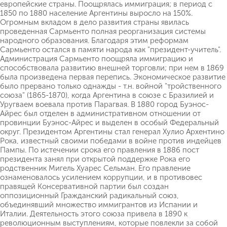
европейские страны. Поощрялась иммиграция; в период с
1850 по 1880 население Аргентины выросло на 150%.
Огромным вкладом в дело развития страны явилась
проведенная Сармьенто полная реорганизация системы
народного образования. Благодаря этим реформам
Сармьенто остался в памяти народа как "президент-учитель".
Администрация Сармьенто поощряла иммиграцию и
способствовала развитию внешней торговли; при нем в 1869
была произведена первая перепись. Экономическое развитие
было прервано только однажды - т.н. войной "тройственного
союза" (1865-1870), когда Аргентина в союзе с Бразилией и
Уругваем воевала против Парагвая. В 1880 город Буэнос-
Айрес был отделен в административном отношении от
провинции Буэнос-Айрес и выделен в особый Федеральный
округ. Президентом Аргентины стал генерал Хулио Архентино
Рока, известный своими победами в войне против индейцев
Пампы. По истечении срока его правления в 1886 пост
президента занял при открытой поддержке Рока его
родственник Мигель Хуарес Сельман. Его правление
ознаменовалось усилением коррупции, и в противовес
правящей Консервативной партии был создан
оппозиционный Гражданский радикальный союз,
объединявший множество иммигрантов из Испании и
Италии. Деятельность этого союза привела в 1890 к
революционным выступлениям, которые повлекли за собой