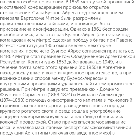
на своем особом положении. В 1859 между этой провинцией
и остальной конфедерацией произошло открытое
столкновение. Силы Буэнос-Айреса под командованием
генерала Бартоломе Митре были разгромлены
правительственными войсками, и провинция была
присоединена к конфедерации. Однако в 1861 беспорядки
возобновились, и на этот раз Буэнос-Айрес (опять-таки под
командованием Митре) одержал победу в битве при Павоне.
В текст конституции 1853 были внесены некоторые
изменения, после чего Буэнос-Айрес согласился признать ее.
В 1862 Митре стал президентом Объединенной Аргентинской
Республики. Конституция 1853 действовала до 1949, и в
течение почти всего этого времени (до 1930) в Аргентине
находилось у власти конституционное правительство, а при
возникновении споров между Буэнос-Айресом и
внутренними провинциями удавалось найти компромиссное
решение. При Митре и двух его преемниках - Доминго
Фаустино Сармьенто (1868-1874) и Николасе Авельянеде
(1874-1880) с помощью иностранного капитала и технологий
строились железные дороги; разводились новые породы
крупного рогатого скота и овец; вошла в употребление
люцерна как кормовая культура, а пастбища обносились
колючей проволокой. Стало применяться замораживание
мяса, и начался масштабный экспорт сельскохозяйственной
продукции Аргентины (включая охлажденное мясо) в