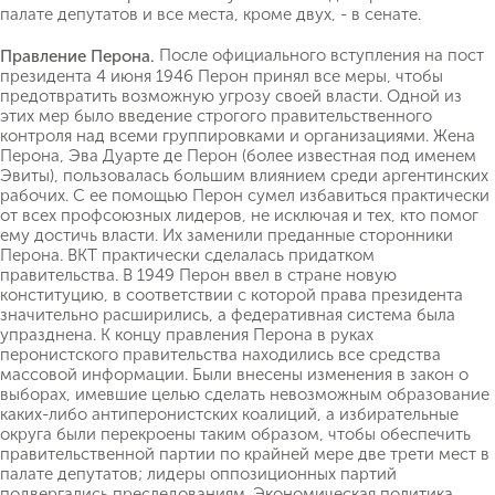
палате депутатов и все места, кроме двух, - в сенате.
После официального вступления на пост
Правление Перона.
президента 4 июня 1946 Перон принял все меры, чтобы
предотвратить возможную угрозу своей власти. Одной из
этих мер было введение строгого правительственного
контроля над всеми группировками и организациями. Жена
Перона, Эва Дуарте де Перон (более известная под именем
Эвиты), пользовалась большим влиянием среди аргентинских
рабочих. С ее помощью Перон сумел избавиться практически
от всех профсоюзных лидеров, не исключая и тех, кто помог
ему достичь власти. Их заменили преданные сторонники
Перона. ВКТ практически сделалась придатком
правительства. В 1949 Перон ввел в стране новую
конституцию, в соответствии с которой права президента
значительно расширились, а федеративная система была
упразднена. К концу правления Перона в руках
перонистского правительства находились все средства
массовой информации. Были внесены изменения в закон о
выборах, имевшие целью сделать невозможным образование
каких-либо антиперонистских коалиций, а избирательные
округа были перекроены таким образом, чтобы обеспечить
правительственной партии по крайней мере две трети мест в
палате депутатов; лидеры оппозиционных партий
подвергались преследованиям. Экономическая политика