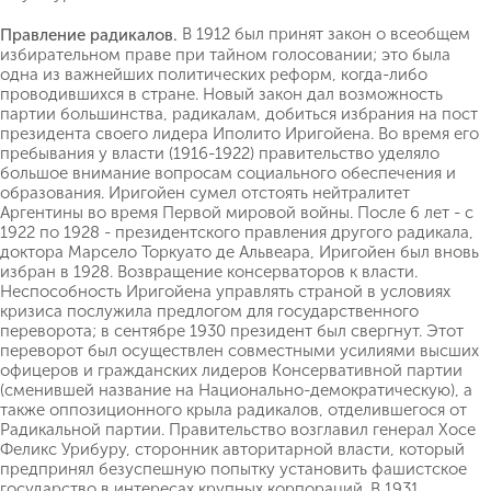
В 1912 был принят закон о всеобщем
Правление радикалов.
избирательном праве при тайном голосовании; это была
одна из важнейших политических реформ, когда-либо
проводившихся в стране. Новый закон дал возможность
партии большинства, радикалам, добиться избрания на пост
президента своего лидера Иполито Иригойена. Во время его
пребывания у власти (1916-1922) правительство уделяло
большое внимание вопросам социального обеспечения и
образования. Иригойен сумел отстоять нейтралитет
Аргентины во время Первой мировой войны. После 6 лет - с
1922 по 1928 - президентского правления другого радикала,
доктора Марсело Торкуато де Альвеара, Иригойен был вновь
избран в 1928. Возвращение консерваторов к власти.
Неспособность Иригойена управлять страной в условиях
кризиса послужила предлогом для государственного
переворота; в сентябре 1930 президент был свергнут. Этот
переворот был осуществлен совместными усилиями высших
офицеров и гражданских лидеров Консервативной партии
(сменившей название на Национально-демократическую), а
также оппозиционного крыла радикалов, отделившегося от
Радикальной партии. Правительство возглавил генерал Хосе
Феликс Урибуру, сторонник авторитарной власти, который
предпринял безуспешную попытку установить фашистское
государство в интересах крупных корпораций. В 1931