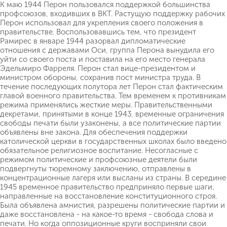
К маю 1944 Перон пользовался поддержкой большинства
профсоюзов, входивших в ВКТ. Растущую поддержку рабочих
Перон использовал для укрепления своего положения в
правительстве. Воспользовавшись тем, что президент
Рамирес в январе 1944 разорвал дипломатические
отношения с державами Оси, группа Перона вынудила его
уйти со своего поста и поставила на его место генерала
Эдельмиро Фарреля. Перон стал вице-президентом и
министром обороны, сохранив пост министра труда. В
течение последующих полутора лет Перон стал фактическим
главой военного правительства. Тем временем к противникам
режима применялись жесткие меры. Правительственными
декретами, принятыми в конце 1943, временные ограничения
свободы печати были узаконены, а все политические партии
объявлены вне закона. Для обеспечения поддержки
католической церкви в государственных школах было введено
обязательное религиозное воспитание. Несогласные с
режимом политические и профсоюзные деятели были
подвергнуты тюремному заключению, отправлены в
концентрационные лагеря или высланы из страны. В середине
1945 временное правительство предприняло первые шаги,
направленные на восстановление конституционного строя.
Была объявлена амнистия, разрешены политические партии и
даже восстановлена - на какое-то время - свобода слова и
печати. Но когда оппозиционные круги восприняли свои