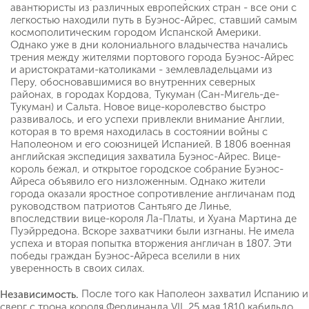
авантюристы из различных европейских стран - все они с
легкостью находили путь в Буэнос-Айрес, ставший самым
космополитическим городом Испанской Америки.
Однако уже в дни колониального владычества начались
трения между жителями портового города Буэнос-Айрес
и аристократами-католиками - землевладельцами из
Перу, обосновавшимися во внутренних северных
районах, в городах Кордова, Тукуман (Сан-Мигель-де-
Тукуман) и Сальта. Новое вице-королевство быстро
развивалось, и его успехи привлекли внимание Англии,
которая в то время находилась в состоянии войны с
Наполеоном и его союзницей Испанией. В 1806 военная
английская экспедиция захватила Буэнос-Айрес. Вице-
король бежал, и открытое городское собрание Буэнос-
Айреса объявило его низложенным. Однако жители
города оказали яростное сопротивление англичанам под
руководством патриотов Сантьяго де Линье,
впоследствии вице-короля Ла-Платы, и Хуана Мартина де
Пуэйрредона. Вскоре захватчики были изгнаны. Не имела
успеха и вторая попытка вторжения англичан в 1807. Эти
победы граждан Буэнос-Айреса вселили в них
уверенность в своих силах.
После того как Наполеон захватил Испанию и
Независимость.
сверг с трона короля Фердинанда VII, 25 мая 1810 кабильдо