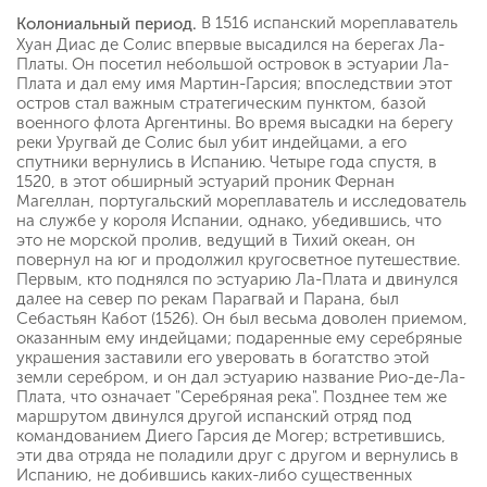
В 1516 испанский мореплаватель
Колониальный период.
Хуан Диас де Солис впервые высадился на берегах Ла-
Платы. Он посетил небольшой островок в эстуарии Ла-
Плата и дал ему имя Мартин-Гарсия; впоследствии этот
остров стал важным стратегическим пунктом, базой
военного флота Аргентины. Во время высадки на берегу
реки Уругвай де Солис был убит индейцами, а его
спутники вернулись в Испанию. Четыре года спустя, в
1520, в этот обширный эстуарий проник Фернан
Магеллан, португальский мореплаватель и исследователь
на службе у короля Испании, однако, убедившись, что
это не морской пролив, ведущий в Тихий океан, он
повернул на юг и продолжил кругосветное путешествие.
Первым, кто поднялся по эстуарию Ла-Плата и двинулся
далее на север по рекам Парагвай и Парана, был
Себастьян Кабот (1526). Он был весьма доволен приемом,
оказанным ему индейцами; подаренные ему серебряные
украшения заставили его уверовать в богатство этой
земли серебром, и он дал эстуарию название Рио-де-Ла-
Плата, что означает "Серебряная река". Позднее тем же
маршрутом двинулся другой испанский отряд под
командованием Диего Гарсия де Могер; встретившись,
эти два отряда не поладили друг с другом и вернулись в
Испанию, не добившись каких-либо существенных