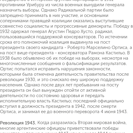
противники Урибуру из числа военных вынудили генерала
назначить выборы. Однако Радикальной партии было
запрещено принимать в них участие, и основными
соперниками правящей коалиции оказались выступившие
совместно социалисты и прогрессивные демократы. Победу в
1932 одержал генерал Агустин Педро Хусто, радикал,
пользовавшийся поддержкой консерваторов. По истечении
срока его полномочий коалиция выдвинула на пост
президента своего кандидата - Роберто Марселино Ортиса, а
на пост вице-президента - консерватора Рамона Кастильо. В
1938 было объявлено об их победе на выборах, несмотря на
многочисленные сообщения о фальсификации результатов.
Ортис попытался исправить нарушения законности,
которыми была отмечена деятельность правительства после
революции 1930, и это снискало ему широкую поддержку
населения. Однако после двух лет пребывания на посту
президента он был вынужден отойти от активной
деятельности по состоянию здоровья и передать
исполнительную власть Кастильо; последний официально
вступил в должность президента в 1942, после смерти
Ортиса, и занимал ее до военного переворота 4 июня 1943.
Когда разразилась Вторая мировая война,
Революция 1943.
многие аргентинские офицеры приветствовали победы