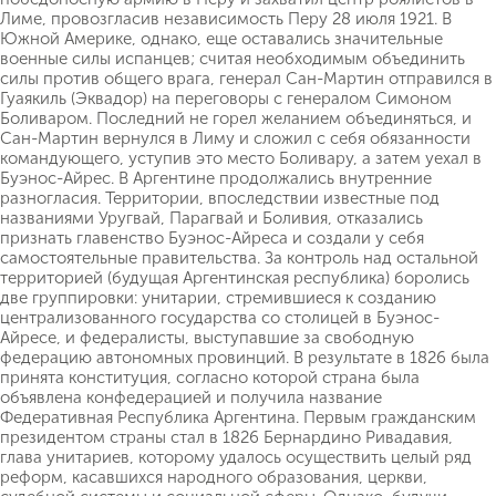
Лиме, провозгласив независимость Перу 28 июля 1921. В
Южной Америке, однако, еще оставались значительные
военные силы испанцев; считая необходимым объединить
силы против общего врага, генерал Сан-Мартин отправился в
Гуаякиль (Эквадор) на переговоры с генералом Симоном
Боливаром. Последний не горел желанием объединяться, и
Сан-Мартин вернулся в Лиму и сложил с себя обязанности
командующего, уступив это место Боливару, а затем уехал в
Буэнос-Айрес. В Аргентине продолжались внутренние
разногласия. Территории, впоследствии известные под
названиями Уругвай, Парагвай и Боливия, отказались
признать главенство Буэнос-Айреса и создали у себя
самостоятельные правительства. За контроль над остальной
территорией (будущая Аргентинская республика) боролись
две группировки: унитарии, стремившиеся к созданию
централизованного государства со столицей в Буэнос-
Айресе, и федералисты, выступавшие за свободную
федерацию автономных провинций. В результате в 1826 была
принята конституция, согласно которой страна была
объявлена конфедерацией и получила название
Федеративная Республика Аргентина. Первым гражданским
президентом страны стал в 1826 Бернардино Ривадавия,
глава унитариев, которому удалось осуществить целый ряд
реформ, касавшихся народного образования, церкви,