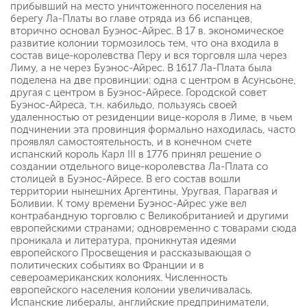
прибывший на место уничтоженного поселения на
берегу Ла-Платы во главе отряда из 66 испанцев,
вторично основал Буэнос-Айрес. В 17 в. экономическое
развитие колонии тормозилось тем, что она входила в
состав вице-королевства Перу и вся торговля шла через
Лиму, а не через Буэнос-Айрес. В 1617 Ла-Плата была
поделена на две провинции: одна с центром в Асунсьоне,
другая с центром в Буэнос-Айресе. Городской совет
Буэнос-Айреса, т.н. кабильдо, пользуясь своей
удаленностью от резиденции вице-короля в Лиме, в чьем
подчинении эта провинция формально находилась, часто
проявлял самостоятельность, и в конечном счете
испанский король Карл III в 1776 принял решение о
создании отдельного вице-королевства Ла-Плата со
столицей в Буэнос-Айресе. В его состав вошли
территории нынешних Аргентины, Уругвая, Парагвая и
Боливии. К тому времени Буэнос-Айрес уже вел
контрабандную торговлю с Великобританией и другими
европейскими странами; одновременно с товарами сюда
проникала и литература, проникнутая идеями
европейского Просвещения и рассказывающая о
политических событиях во Франции и в
североамериканских колониях. Численность
европейского населения колонии увеличивалась.
Испанские либералы, английские предприниматели,