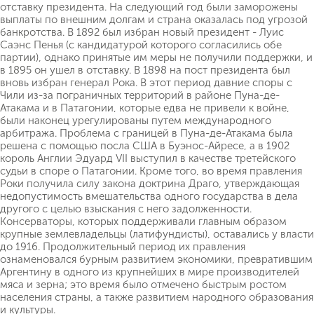
отставку президента. На следующий год были заморожены
выплаты по внешним долгам и страна оказалась под угрозой
банкротства. В 1892 был избран новый президент - Луис
Саэнс Пенья (с кандидатурой которого согласились обе
партии), однако принятые им меры не получили поддержки, и
в 1895 он ушел в отставку. В 1898 на пост президента был
вновь избран генерал Рока. В этот период давние споры с
Чили из-за пограничных территорий в районе Пуна-де-
Атакама и в Патагонии, которые едва не привели к войне,
были наконец урегулированы путем международного
арбитража. Проблема с границей в Пуна-де-Атакама была
решена с помощью посла США в Буэнос-Айресе, а в 1902
король Англии Эдуард VII выступил в качестве третейского
судьи в споре о Патагонии. Кроме того, во время правления
Роки получила силу закона доктрина Драго, утверждающая
недопустимость вмешательства одного государства в дела
другого с целью взыскания с него задолженности.
Консерваторы, которых поддерживали главным образом
крупные землевладельцы (латифундисты), оставались у власти
до 1916. Продолжительный период их правления
ознаменовался бурным развитием экономики, превратившим
Аргентину в одного из крупнейших в мире производителей
мяса и зерна; это время было отмечено быстрым ростом
населения страны, а также развитием народного образования
и культуры.