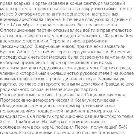
права всерьез и организовали в конце сентября массовый
марш протеста, правительство снова закрутило гайки. Тем не
менее 9 октября группа антиперонистски настроенных
военных арестовала Перона. В течение следующих 8 дней - с
9 по 17 октября - страна оставалась без правительства.
Оппозиционные партии отказывались войти в правительство
до тех пор, пока на посту президента находится Фаррель. Тем
временем сторонники Перона из числа рабочих и
"дескамисадос" (безрубашечников) практически захватили
Буэнос-Айрес. 17 октября Перон вернулся к власти. В течение
последующих четырех месяцев была развернута кампания по
выборам президента. Перон организовал три новых
организации для поддержки его кандидатуры: Партию труда,
членами которой были большинство руководителей наиболее
важных профсоюзов страны, диссидентскую Радикальную
партию, во главе с второстепенными деятелями Гражданского
радикального союза, и Независимую партию.
Оппозиционные партии - Радикальная, Социалистическая,
Прогрессивно-демократическая и Коммунистическая -
объединились в Национально-демократический союз,
пользовавшийся поддержкой национал-демократов. Их
кандидатом был политик традиционно радикалистского толка
Хосе П.Тамборини. На выборах, проводившихся с
соблюдением всех норм, победил Перон, получивший 54%
голосов. Его сторонники получили почти две трети мест в