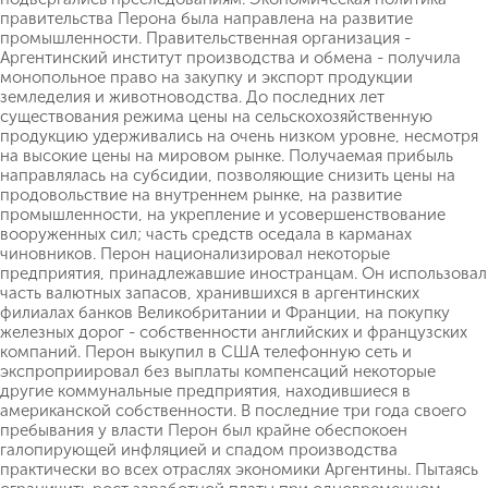
правительства Перона была направлена на развитие
промышленности. Правительственная организация -
Аргентинский институт производства и обмена - получила
монопольное право на закупку и экспорт продукции
земледелия и животноводства. До последних лет
существования режима цены на сельскохозяйственную
продукцию удерживались на очень низком уровне, несмотря
на высокие цены на мировом рынке. Получаемая прибыль
направлялась на субсидии, позволяющие снизить цены на
продовольствие на внутреннем рынке, на развитие
промышленности, на укрепление и усовершенствование
вооруженных сил; часть средств оседала в карманах
чиновников. Перон национализировал некоторые
предприятия, принадлежавшие иностранцам. Он использовал
часть валютных запасов, хранившихся в аргентинских
филиалах банков Великобритании и Франции, на покупку
железных дорог - собственности английских и французских
компаний. Перон выкупил в США телефонную сеть и
экспроприировал без выплаты компенсаций некоторые
другие коммунальные предприятия, находившиеся в
американской собственности. В последние три года своего
пребывания у власти Перон был крайне обеспокоен
галопирующей инфляцией и спадом производства
практически во всех отраслях экономики Аргентины. Пытаясь