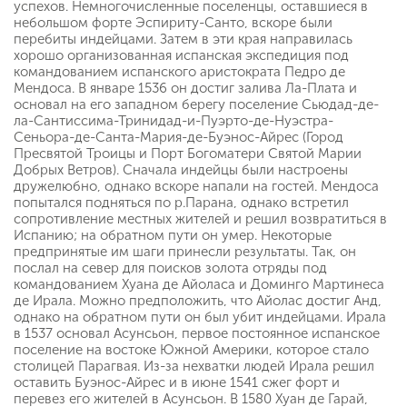
успехов. Немногочисленные поселенцы, оставшиеся в
небольшом форте Эспириту-Санто, вскоре были
перебиты индейцами. Затем в эти края направилась
хорошо организованная испанская экспедиция под
командованием испанского аристократа Педро де
Мендоса. В январе 1536 он достиг залива Ла-Плата и
основал на его западном берегу поселение Сьюдад-де-
ла-Сантиссима-Тринидад-и-Пуэрто-де-Нуэстра-
Сеньора-де-Санта-Мария-де-Буэнос-Айрес (Город
Пресвятой Троицы и Порт Богоматери Святой Марии
Добрых Ветров). Сначала индейцы были настроены
дружелюбно, однако вскоре напали на гостей. Мендоса
попытался подняться по р.Парана, однако встретил
сопротивление местных жителей и решил возвратиться в
Испанию; на обратном пути он умер. Некоторые
предпринятые им шаги принесли результаты. Так, он
послал на север для поисков золота отряды под
командованием Хуана де Айоласа и Доминго Мартинеса
де Ирала. Можно предположить, что Айолас достиг Анд,
однако на обратном пути он был убит индейцами. Ирала
в 1537 основал Асунсьон, первое постоянное испанское
поселение на востоке Южной Америки, которое стало
столицей Парагвая. Из-за нехватки людей Ирала решил
оставить Буэнос-Айрес и в июне 1541 сжег форт и
перевез его жителей в Асунсьон. В 1580 Хуан де Гарай,