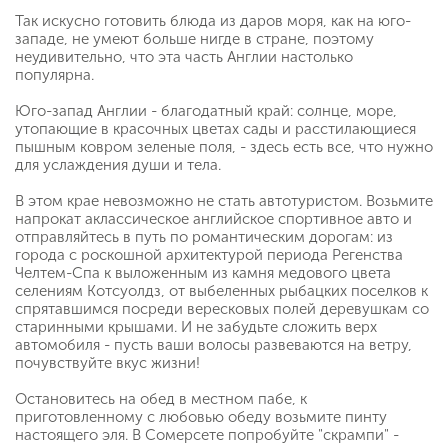
Так искусно готовить блюда из даров моря, как на юго-
западе, не умеют больше нигде в стране, поэтому
неудивительно, что эта часть Англии настолько
популярна.
Юго-запад Англии - благодатный край: солнце, море,
утопающие в красочных цветах сады и расстилающиеся
пышным ковром зеленые поля, - здесь есть все, что нужно
для услаждения души и тела.
В этом крае невозможно не стать автотуристом. Возьмите
напрокат аклассическое английское спортивное авто и
отправляйтесь в путь по романтическим дорогам: из
города с роскошной архитектурой периода Регенства
Челтем-Спа к выложенным из камня медового цвета
селениям Котсуолдз, от выбеленных рыбацких поселков к
спрятавшимся посреди вересковых полей деревушкам со
старинными крышами. И не забудьте сложить верх
автомобиля - пусть ваши волосы развеваются на ветру,
почувствуйте вкус жизни!
Остановитесь на обед в местном пабе, к
приготовленному с любовью обеду возьмите пинту
настоящего эля. В Сомерсете попробуйте "скрампи" -