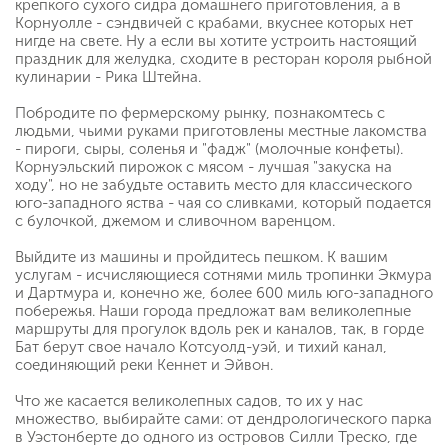
крепкого сухого сидра домашнего приготовления, а в
Корнуолле - сэндвичей с крабами, вкуснее которых нет
нигде на свете. Ну а если вы хотите устроить настоящий
праздник для желудка, сходите в ресторан короля рыбной
кулинарии - Рика Штейна.
Побродите по фермерскому рынку, познакомтесь с
людьми, чьими руками приготовлены местные лакомства
- пироги, сыры, соленья и "фадж" (молочные конфеты).
Корнуэльский пирожок с мясом - лучшая "закуска на
ходу", но не забудьте оставить место для классического
юго-западного яства - чая со сливками, который подается
с булочкой, джемом и сливочном варенцом.
Выйдите из машины и пройдитесь пешком. К вашим
услугам - исчисляющиеся сотнями миль тропинки Экмура
и Дартмура и, конечно же, более 600 миль юго-западного
побережья. Наши города предложат вам великолепные
маршруты для прогулок вдоль рек и каналов, так, в горде
Бат берут свое начало Котсуолд-уэй, и тихий канал,
соединяющий реки Кеннет и Эйвон.
Что же касается великолепных садов, то их у нас
множество, выбирайте сами: от дендрологического парка
в Уэстонберте до одного из островов Силли Треско, где