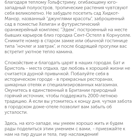
благодаря теплому Гольфстриму, огибающему юго-
западный полуостров, тропические растения чувтсвуют
себя великолепно. Не забудьте посетить сад Хидкот-
Манор, названный "джунглями красоты", заброшенный
сад в поместье Хелиган и футуристический
оранжерейный комплекс "Эдем", построенный на месте
бывших карьеров близ городка Сент-Остелл в Корнуолле.
Снимите номер в старом замке или обычной гостинице
типа "ночлег и завтрак", и после бодрящей прогулки вас
встретит уютное тепло камина.
Спокойствие и благодать царят в наших городах. Бат и
Бристоль - места отдыха, где любовь к хорошей жизни не
считается дурной привычкой. Побалуйте себя в
историческом городе - в прекрасных ресторанах,
шикарных отелях и специализированных магазинах.
Окунитесь в единственный в Британии природный
горячий источник, чтобы поддержать 2000-летнюю
традицию. А если вы утомитесь к концу дня, чуткая забота
в городском доме-отеле позволит вам забыть об
усталости.
Здесь, на юго-западе, мы умеем хорошо жить и будем
рады поделиться этим умением с вами, - приезжайте к
нам на пир души и тела, пир наслаждения!