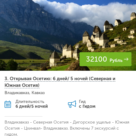
32100
Рубль
3. Открывая Осетию: 6 дней/ 5 ночей (Северная и
Южная Осетия)
Владикавказ, Кавказ
Длительность
Гид
6 дней/5 ночей
с Гидом
Владикавказ - Северная Осетия - Дигорское ущелье - Южная
Осетия - Цхинвал- Владикавказ. Включены 7 экскурсий с
гидом.